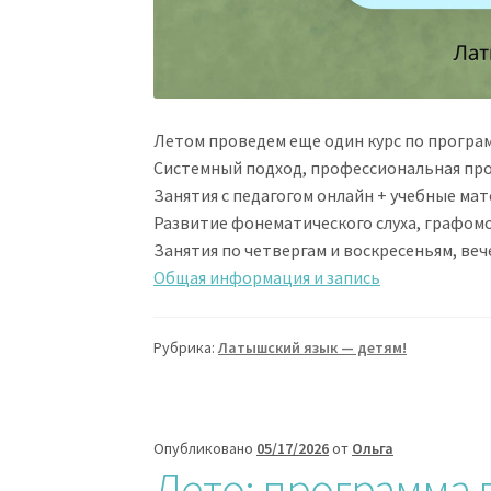
Летом проведем еще один курс по программ
Системный подход, профессиональная прогр
Занятия с педагогом онлайн + учебные ма
Развитие фонематического слуха, графомо
Занятия по четвергам и воскресеньям, веч
Общая информация и запись
Рубрика:
Латышский язык — детям!
Опубликовано
05/17/2026
от
Ольга
Лето: программа 