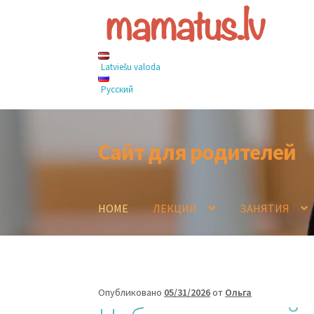
Latviešu valoda
Русский
Сайт для родителей
Перейти
Перейти
к
к
навигации
содержимому
HOME
ЛЕКЦИИ
ЗАНЯТИЯ
Опубликовано
05/31/2026
от
Ольга