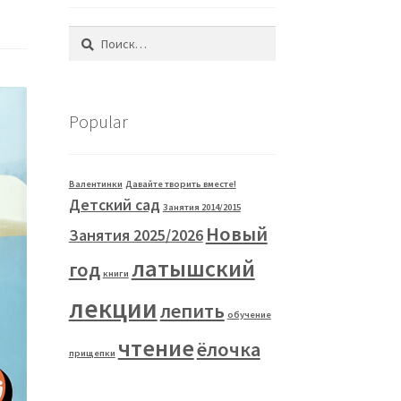
Найти:
Popular
Валентинки
Давайте творить вместе!
Детский сад
Занятия 2014/2015
Новый
Занятия 2025/2026
латышский
год
книги
лекции
лепить
обучение
чтение
ёлочка
прищепки