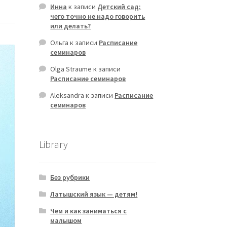
Инна
к записи
Детский сад:
чего точно не надо говорить
или делать?
Ольга
к записи
Расписание
семинаров
Olga Straume
к записи
Расписание семинаров
Aleksandra
к записи
Расписание
семинаров
Library
Без рубрики
Латышский язык — детям!
Чем и как заниматься с
малышом