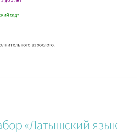
 3 до 5 лет
ский сад»
полнительного взрослого.
набор «Латышский язык —