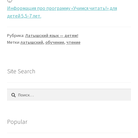
Информация про программу «Учимся читать!» для
детей 5,5-7 лет.
Рубрика:
Латышский язык — детям!
Метки
латышский
,
обучение
,
чтение
Site Search
Найти:
Popular